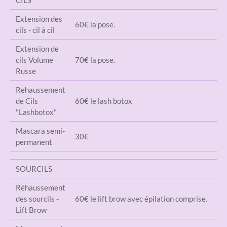
CILS
Extension des
60€ la pose.
cils - cil à cil
Extension de
cils Volume
70€ la pose.
Russe
Rehaussement
de Cils
60€ le lash botox
"Lashbotox"
Mascara semi-
30€
permanent
SOURCILS
Réhaussement
des sourcils -
60€ le lift brow avec épilation comprise.
Lift Brow