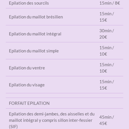
Epilation des sourcils
15min / 8€
15min /
Epilation du maillot brésilien
15€
30min /
Epilation du maillot intégral
20€
15min /
Epilation du maillot simple
10€
15min /
Epilation du ventre
10€
15min /
Epilation du visage
15€
FORFAIT EPILATION
Epilation des demi-jambes, des aisselles et du
45min /
maillot intégral y compris sillon inter-fessier
45€
(SIF)