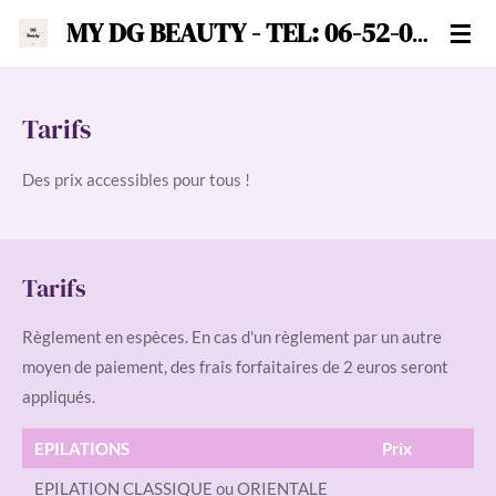
MY DG BEAUTY -
TEL: 06-52-09-61-76
Passer
au
contenu
principal
Tarifs
Des prix accessibles pour tous !
Tarifs
Règlement en espèces. En cas d'un règlement par un autre
moyen de paiement, des frais forfaitaires de 2 euros seront
appliqués.
EPILATIONS
Prix
EPILATION CLASSIQUE ou ORIENTALE